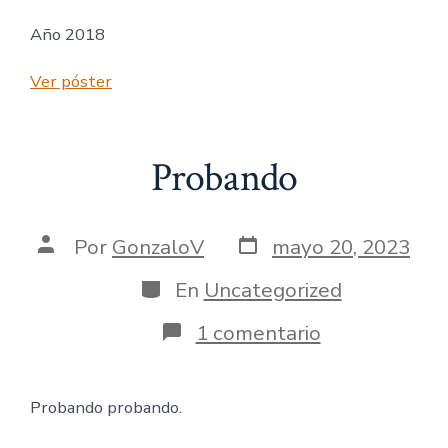
Año 2018
Ver póster
Probando
Fecha
Autor
Por
GonzaloV
mayo 20, 2023
de
de
publicación
la
Categorías
En
Uncategorized
entrada
en
1 comentario
Probando
Probando probando.